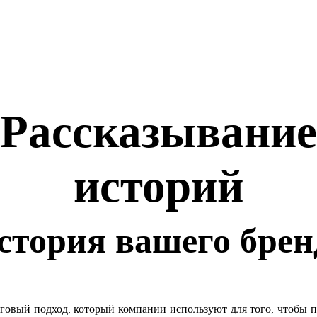
Рассказывание
историй
стория вашего брен
говый подход, который компании используют для того, чтобы п