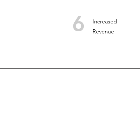
6
Increased
Revenue
E