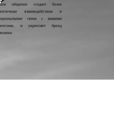
шем общении создает более
тентичные взаимодействия и
оциональные связи с вашими
иентами.
и укрепляет бренд
мпании.