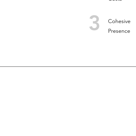
3
Cohesive
Presence
SCOP