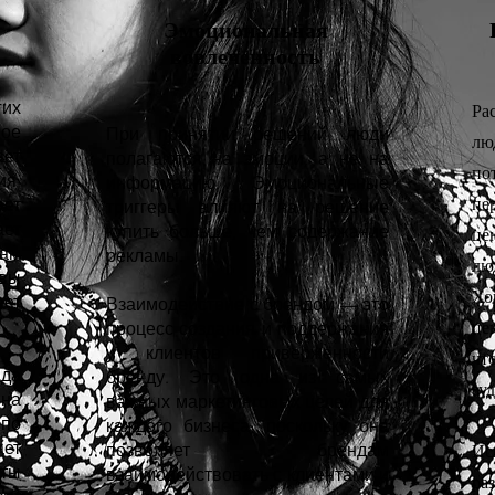
Эмоциональная
вовлеченность
их
Ра
ное
При принятии решений люди
лю
ает
полагаются на эмоции, а не на
по
я.
информацию. Эмоциональные
пе
ет
триггеры влияют на решение
ает
купить больше, чем содержание
це
кам
рекламы.
лю
 вы
Хо
ает
Взаимодействие с брендом — это
це
процесс создания и поддержания
у клиентов приверженности
чт
да
бренду. Это одна из самых
ау
на
важных маркетинговых целей для
 по
каждого бизнеса, поскольку она
ет
позволяет брендам
И
ты
взаимодействовать с клиентами и
ра