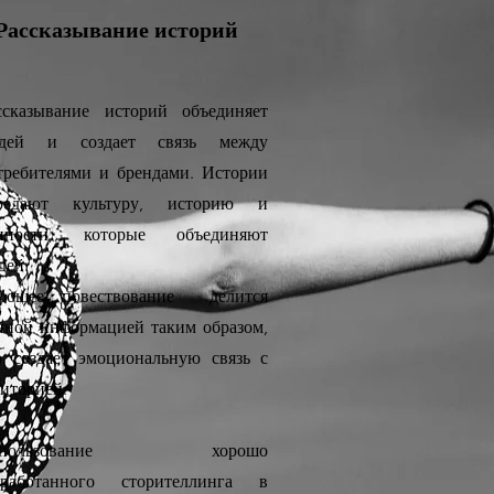
Рассказывание историй
ссказывание историй объединяет
дей и создает связь между
требителями и брендами. Истории
редают культуру, историю и
нности, которые объединяют
дей.
рошее повествование делится
нной информацией таким образом,
о создает эмоциональную связь с
диторией.
спользование хорошо
зработанного сторителлинга в