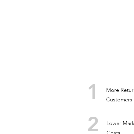
BENEF
1
More Retur
Customers
2
Lower Mark
Costs