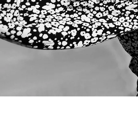
запомнят его, и повыс
лояльность.