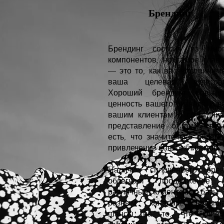
Брендинг
Брендинг состоит из мног
компонентов, но самое глав
— это то, как вас восприним
ваша целевая аудитори
Хороший брендинг повыша
ценность вашего бизнеса и д
вашим клиентам и сотрудни
представление о том, кто
есть, что значительно облегч
привлечение новых клиентов.
Наличие сплоченного брен
облегчает продвижение 
различные клиентские базы
разным каналам, повыша
шансы на то, что клиен