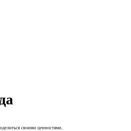
General
Мэтт. Культура
More
да
оделиться своими ценностями,