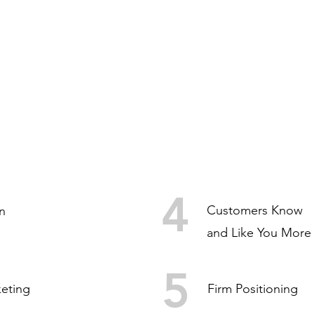
ITS
4
Customers Know
n
and Like You More
5
eting
Firm Positioning