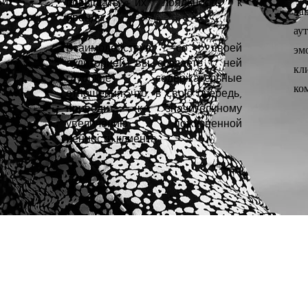
ит
повышать их лояльность к
ва
бренду.
ау
Взаимодействуя со своей
эм
аудиторией, вы создаете с ней
кл
глубокие, содержательные
ко
отношения, что, в свою очередь,
приводит к значительному
увеличению пожизненной
ценности клиента.