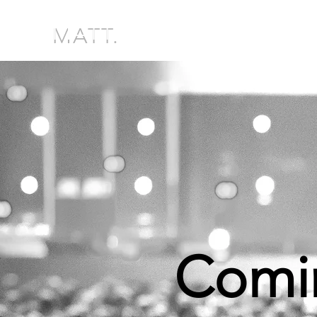
MATT.
Comi