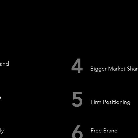
4
rand
Bigger Market Sha
5
e
Firm Positioning
6
ly
Free Brand