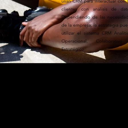
usan CRM para interactuar con 
clientes con análisis de dat
Dependiendo de las necesida
de la empresa, la estrategia pu
utilizar el sistema CRM Analíti
Operacional, Colaborativo
Estratégico.
BENEF