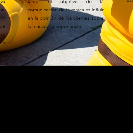
es
los
tanto, el objetivo de la
os.
comunicación de la marca es influir
des
en la opinión de los clientes sobre
ede
la marca y su importancia.
co,
 o
ITS