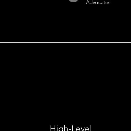
Advocates
E
High-Level