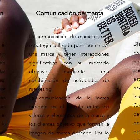
on
Comunicación de marca
La comunicación de marca es una
Di
 el
estrategia utilizada para humanizar
en
ip
una marca y tener interacciones
do
mo
significativas con su mercado
pa
las
objetivo mediante una
es
es.
combinación de actividades de
ne
tar
marketing.
lo
os
La comunicación de la marca
Co
nes
también es el vínculo entre los
de
 el
valores y elementos de la marca y
de
 la
los clientes objetivo que forman la
op
cas
imagen de marca deseada. Por lo