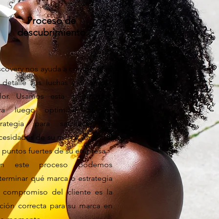
Proceso de
descubrimiento
scovery nos ayuda a comprender
 detalle sus luchas y su mayor
lor. Usamos esta información
ra luego optimizar nuestra
trategia para satisfacer las
cesidades de su marca y mostrar
s puntos fuertes de su empresa.
n este proceso podemos
terminar qué marca o estrategia
 compromiso del cliente es la
ción correcta para su marca en