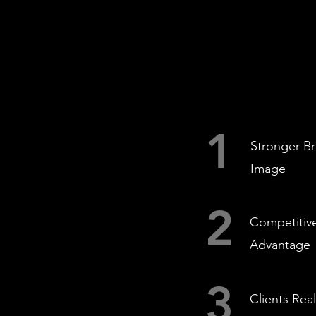
1
Stronger B
Image
2
Competitiv
Advantage
3
Clients Real