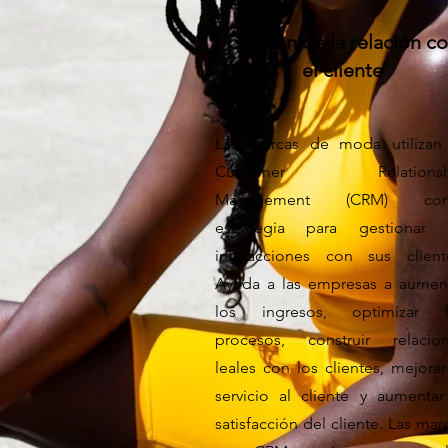
Gestión de la relación c
el cliente
Las marcas de moda utilizan
Customer Relationsh
Management (CRM) co
estrategia para gestionar 
interacciones con sus client
Ayuda a las empresas a aumen
los ingresos, optimizar l
procesos, construir relacio
leales con los clientes, mejorar
servicio al cliente y aumentar
satisfacción del cliente. Las mar