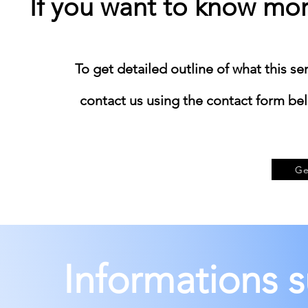
If you want to know mor
​To get detailed outline of what this se
contact us using the contact form belo
Ge
Informations su