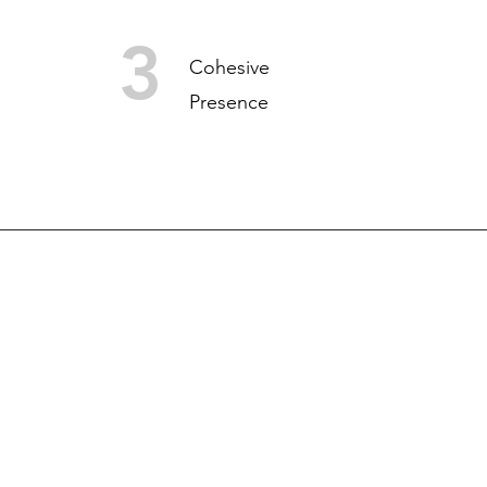
3
Cohesive
Presence
SCOPE