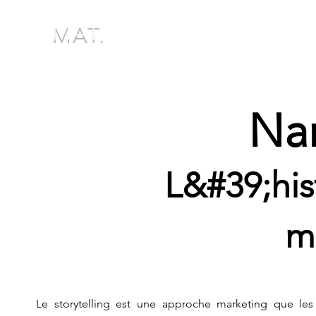
MAT.
Nar
L&#39;his
m
Le storytelling est une approche marketing que les e