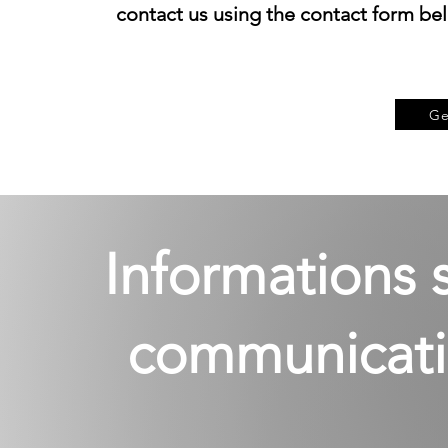
contact us using the contact form belo
Ge
Informations s
communicati