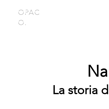
OPAC
O.
Nar
La storia 