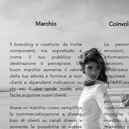
Marchio
Coinvol
Il branding è costituito da molte
Le person
componenti, ma soprattutto è
emozioni,
come il tuo pubblico di
informaz
destinazione ti percepisce. Un
decisioni
buon marchio aumenta il valore
influenza
della tua attività e fornisce ai tuoi
acquistar
clienti e dipendenti indicazioni su
dell&#39;an
chi sei, il che rende molto più
facile acquisire nuovi clienti.
Il coinvolg
processo
Avere un marchio coeso semplifica
costruisc
la commercializzazione a diverse
impegno n
basi di clienti su canali diversi e
marchio. È 
aumenta le possibilità di essere
marketing p