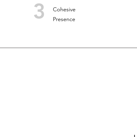
3
Cohesive
Presence
SCOPE