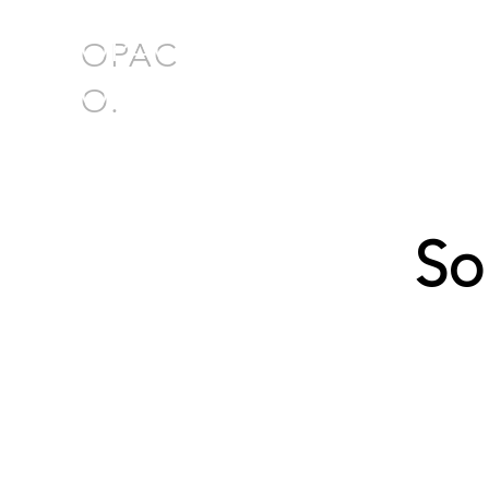
OPAC
O.
So